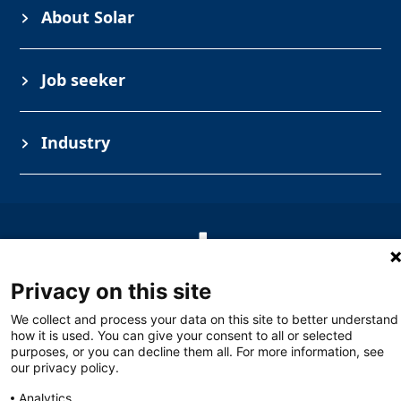
About Solar
Job seeker
Industry
Privacy on this site
We collect and process your data on this site to better understand
Solar Nederland
Toermalijnstraat 7, 1812 RL Alkmaar
how it is used. You can give your consent to all or selected
088 765 2763
specialsales@solarnederland.nl
purposes, or you can decline them all. For more information, see
Monday – Thursday at 6 a.m. to 4 p.m. and
our privacy policy.
Friday at 6-14. Read more.
Analytics