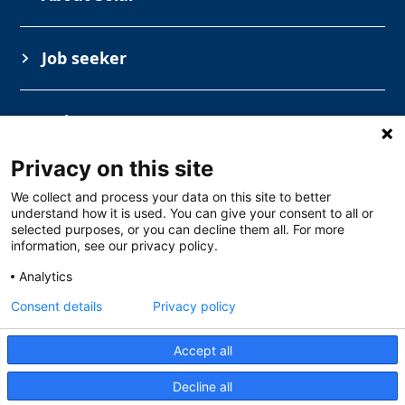
Job seeker
Industry
Privacy on this site
We collect and process your data on this site to better
understand how it is used. You can give your consent to all or
selected purposes, or you can decline them all. For more
information, see our privacy policy.
Analytics
Solar Nederland
Toermalijnstraat 7, 1812 RL Alkmaar
Consent details
Privacy policy
088 765 2763
specialsales@solarnederland.nl
Monday – Thursday at 6 a.m. to 4 p.m. and
Accept all
Friday at 6-14. Read more.
Decline all