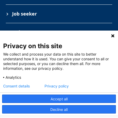
Job seeker
Industry
Privacy on this site
We collect and process your data on this site to better
understand how it is used. You can give your consent to all or
selected purposes, or you can decline them all. For more
information, see our privacy policy.
Analytics
Solar Nederland
Toermalijnstraat 7, 1812 RL Alkmaar
Consent details
Privacy policy
088 765 2763
specialsales@solarnederland.nl
Monday – Thursday at 6 a.m. to 4 p.m. and
Accept all
Friday at 6-14. Read more.
Decline all