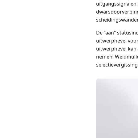
uitgangssignalen,
dwarsdoorverbindi
scheidingswande
De “aan” statusind
uitwerphevel voor 
uitwerphevel kan 
nemen. Weidmüller
selectievergissin