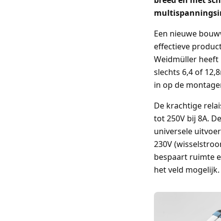
breed en met sch
multispanningsin
Een nieuwe bouwwi
effectieve produc
Weidmüller heeft 
slechts 6,4 of 12
in op de montager
De krachtige relai
tot 250V bij 8A. 
universele uitvoe
230V (wisselstroo
bespaart ruimte 
het veld mogelijk.