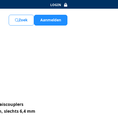
LOGIN
Aanmelden
Zoek
s
aiscouplers
en, slechts 6,4 mm