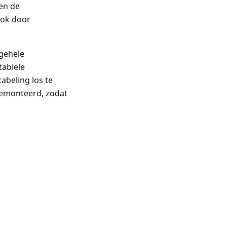
 en de
ook door
 gehele
tabiele
abeling los te
gemonteerd, zodat