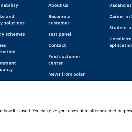
inability
About us
Vacancies
te and
Become a
Career in 
y solutions
customer
Student in
dy schemes
Test panel
Unsolicit
fied
Contact
apllicatio
ruction
Find customer
ronment
center
uality
News from Solar
d how it is used. You can give your consent to all or selected purpos
Mond
Frid