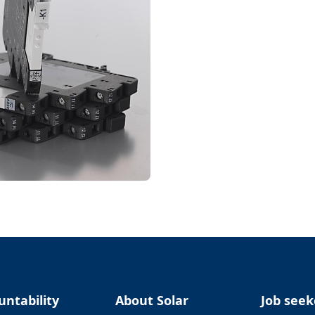
untability
About Solar
Job seek