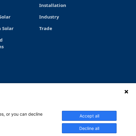
Installation
Solar
Industry
 Solar
Trade
ed
ns
es, or you can decline
Accept all
ay – Thursday at 6 a.m. to 4 p.m. and
ay at 6-14. Read more.
Decline all