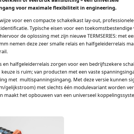
roefklem of veerdruk aansluiting – een universele
gang voor maximale flexibiliteit in engineering.
jze voor een compacte schakelkast lay-out, professionele 
tidentificatie. Typische eisen voor een toekomstbestendige 
hiervoor de oplossing met zijn nieuwe TERMSERIES: met ee
,8mm nemen deze zeer smalle relais en halfgeleiderrelais m
ail.
s en halfgeleiderrelais zorgen voor een bedrijfszekere scha
De keuze is ruim; van producten met een vaste spanningsing
ring met multispanningsingang. Met deze versie kunnen sig
m/gelijkstroom) met slechts één modulevariant worden ver
en maakt het opbouwen van een universeel koppelingssyst