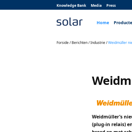
Knowledge Bank
Media
Press
Home
Product
Forside
/
Berichten
/
Industrie
/
Weidmüller ni
Weidmü
Weidmüller’s ni
(plug-in relais) 