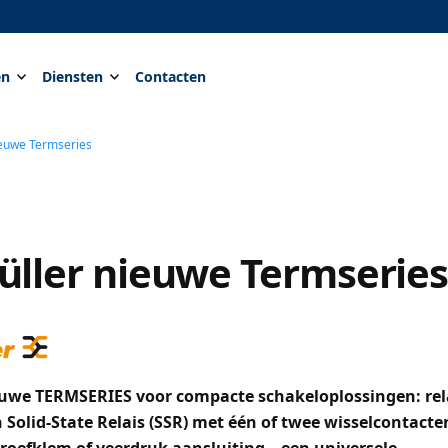
en
Diensten
Contacten
euwe Termseries
ller nieuwe Termserie
euwe TERMSERIES voor compacte schakeloplossingen: rel
en Solid-State Relais (SSR) met één of twee wisselcontact